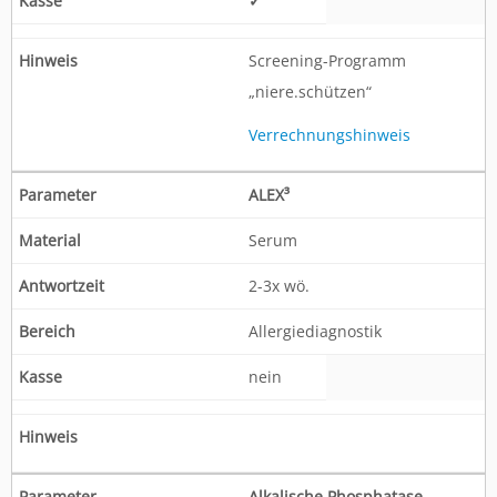
✓
Screening-Programm
„niere.schützen“
Verrechnungshinweis
ALEX³
Serum
2-3x wö.
Allergiediagnostik
nein
Alkalische Phosphatase