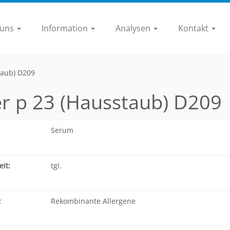
 uns
Information
Analysen
Kontakt
taub) D209
r p 23 (Hausstaub) D209
Serum
it:
tgl.
:
Rekombinante Allergene