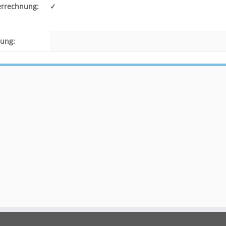
errechnung:
✓
ung: