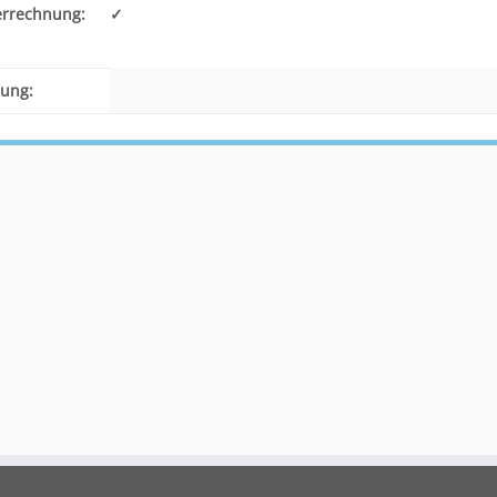
errechnung:
✓
ung: