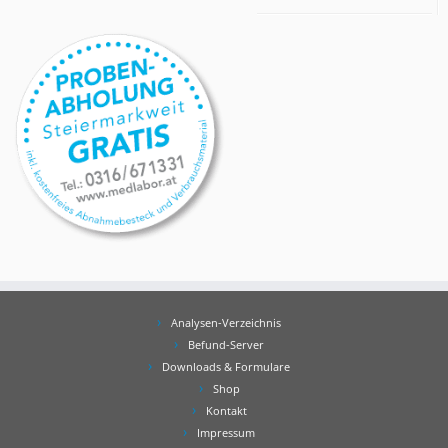
Analysen-Verzeichnis
Befund-Server
Downloads & Formulare
Shop
Kontakt
Impressum